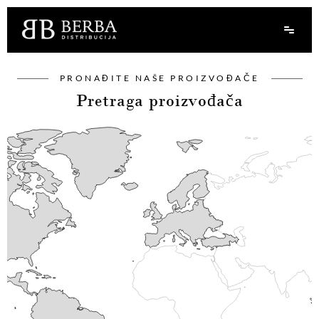
PRONAĐITE NAŠE PROIZVOĐAČE
Pretraga proizvođača